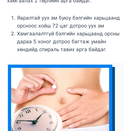
хамгаалах 2 төрлийн арга байдаг.
Яаралтай уух эм буюу бэлгийн харьцаанд
орсноос хойш 72 цаг дотроо уух эм
Хамгаалалтгүй бэлгийн харьцаанд орсны
дараа 5 хоног дотроо багтаж умайн
хөндийд спираль тавих арга байдаг.