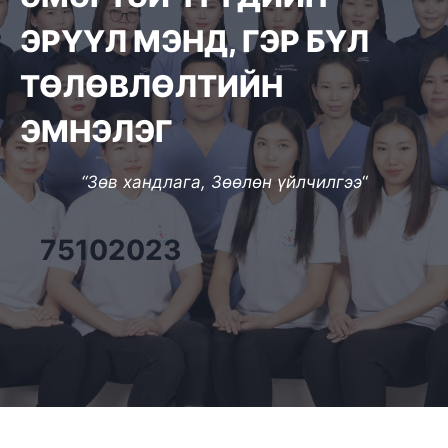
ЭРҮҮЛ МЭНД, ГЭР БҮЛ
ТӨЛӨВЛӨЛТИЙН
ЭМНЭЛЭГ
“Зөв хандлага, Зөөлөн үйлчилгээ
“
75102023