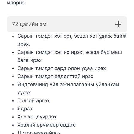
илэрнэ.
72 цагийн эм
Сарын тэмдэг хэт эрт, эсвэл хэт удаж байж
ирэх.
Сарын тэмдэг хэт их ирэх, эсвэл бүр маш
бага ирэх
Сарын тэмдэг сард олон удаа ирэх
Сарын тэмдэг өвдөлттэй ирэх
Өндгөвчинд үйл ажиллагааны уйланхай
үүсэх
Толгой эргэх
Ядрах
Хөх хөндүүрлэх
Хэвлий орчмоор өвдөх
Дотор муухайрах