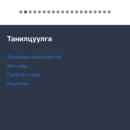
Танилцуулга
Захирлын мэндчилгээ
Эмч нар
Сувилагч нар
Ажилтан