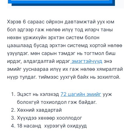
Хэрэв 6 сараас ойрхон давтамжтай уух юм
бол эдгээр гаж нөлөө илүү тод илэрч таны
нөхөн үржихүйн эрхтэн систем болон
цаашлаад бусад эрхтэн системд хортой нөлөө
үзүүлдэг. мөн сарын тэмдэг нь тогтмол биш
ирдэг, алдагдалтай ирдэг
эмэгтэйчүүд
энэ
эмийг ууснаараа илүү их гаж нөлөө хямралтай
нүүр тулдаг. тиймээс уухгүй байх нь зохилтой.
Эцэст нь хэлэхэд
72 цагийн эмийг
ууж
болохгүй тохиолдол гэж байдаг.
Хөхний хавдартай
Хүүхдээ хөхөөр хооллодог
18 насанд хүрээгүй охидууд