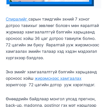
Спиралийг
сарын тэмдгийн эхний 7 хоног
дотроо тавихыг зөвлөөг боловч мөн яаралтай
журмаар хамгаалалтгүй бэлгийн харьцаанд
орсноос хойш 36 цаг дотроо тавиулж болно.
72 цагийн эм буюу Яаралтай ууж жирэмснээс
хамгаалах эмийн талаар хэд хэдэн мэдээлэл
хүргэхээр бэлдлээ.
Энэ эмийг хамгаалалтгүй бэлгийн харьцаанд
орсноос хойш
жирэмснээс хамгаалах
зорилгоор 72 цагийн дотор ууж хэрэглэдэг.
Өнөөдрийн байдлаар монгол улсад прегнон,
back-up, madonna, postinor гэх мэт нэршлээр