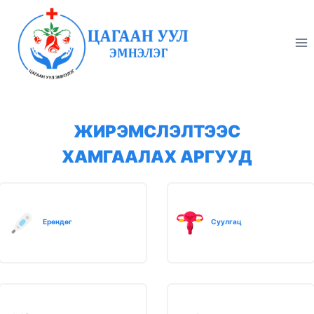
Skip
to
content
ЖИРЭМСЛЭЛТЭЭС
ХАМГААЛАХ АРГУУД
Ерөндөг
Суулгац