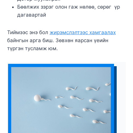
Бөөлжих зэрэг олон гаж нөлөө, сөрөг үр
дагавартай
Тиймээс энэ бол
жирэмслэлтээс хамгаалах
байнгын арга биш. Зөвхөн яарсан үеийн
түргэн тусламж юм.