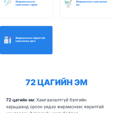
Жирэмслэхээс
Жирэмснээс хамгаалах
хамгаалах тариа
эм
Жирэмснээс яаралтай
хамгаалах арга
72 ЦАГИЙН ЭМ
72 цагийн эм:
Хамгаалалтгүй бэлгийн
харьцаанд орсон үедээ жирэмснээс яаралтай