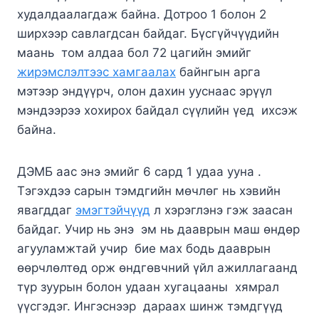
худалдаалагдаж байна. Дотроо 1 болон 2
ширхээр савлагдсан байдаг. Бүсгүйчүүдийн
маань том алдаа бол 72 цагийн эмийг
жирэмслэлтээс хамгаалах
байнгын арга
мэтээр эндүүрч, олон дахин ууснаас эрүүл
мэндээрээ хохирох байдал сүүлийн үед ихсэж
байна.
ДЭМБ аас энэ эмийг 6 сард 1 удаа ууна .
Тэгэхдээ сарын тэмдгийн мөчлөг нь хэвийн
явагддаг
эмэгтэйчүүд
л хэрэглэнэ гэж заасан
байдаг. Учир нь энэ эм нь дааврын маш өндөр
агууламжтай учир бие мах бодь дааврын
өөрчлөлтөд орж өндгөвчний үйл ажиллагаанд
түр зуурын болон удаан хугацааны хямрал
үүсгэдэг. Ингэснээр дараах шинж тэмдгүүд