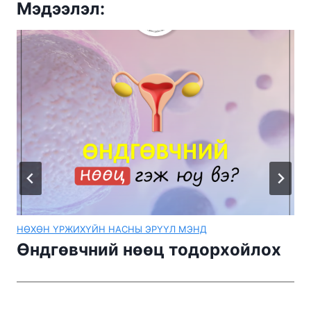
Мэдээлэл:
НӨХӨН ҮРЖИХҮЙН НАСНЫ ЭРҮҮЛ МЭНД
Өндгөвчний нөөц тодорхойлох