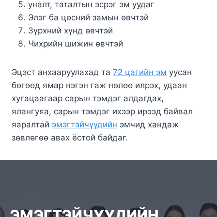
уналт, таталтын эсрэг эм уудаг
Элэг ба цөсний замын өвчтэй
Зүрхний хүнд өвчтэй
Чихрийн шижин өвчтэй
Эцэст анхааруулахад та
72 цагийн эм
уусан
бөгөөд ямар нэгэн гаж нөлөө илрэх, удаан
хугацаагаар сарын тэмдэг алдагдах,
ялангуяа, сарын тэмдэг ихээр ирээд байвал
яаралтай
эмэгтэйчүүдийн
эмчид хандаж
зөвлөгөө авах ёстой байдаг.
ЭМЭГТЭЙЧҮҮДИЙН