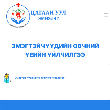
Skip
to
content
ЭМЭГТЭЙЧҮҮДИЙН ӨВЧНИЙ
ҮЕИЙН ҮЙЛЧИЛГЭЭ
Эмэгтэйчүүдийн эмчийн үзлэг зөвлөгөө