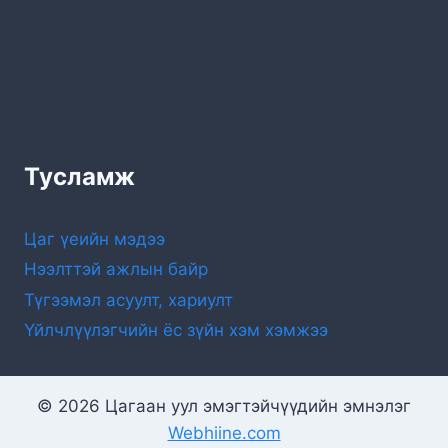
Тусламж
Цаг үеийн мэдээ
Нээлттэй ажлын байр
Түгээмэл асуулт, хариулт
Үйлчлүүлэгчийн ёс зүйн хэм хэмжээ
© 2026 Цагаан уул эмэгтэйчүүдийн эмнэлэг
Webhiine.com