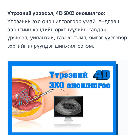
Үтрээний үрэвсэл, 4D ЭХО оношилгоо:
Үтрээний эхо оношилгоогоор умай, өндгөвч,
аарцгийн хөндийн эрхтнүүдийн хавдар,
үрэвсэл, уйланхай, гаж хөгжил, эмгэг үүсгэвэр
зэргийг илрүүлдэг шинжилгээ юм.