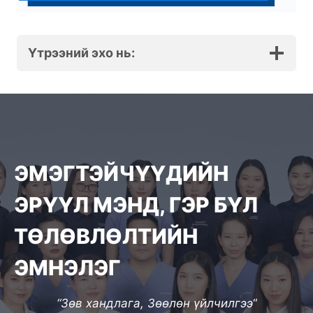
Үтрээний эхо нь:
ЭМЭГТЭЙЧҮҮДИЙН
ЭРҮҮЛ МЭНД, ГЭР БҮЛ
ТӨЛӨВЛӨЛТИЙН
ЭМНЭЛЭГ
“Зөв хандлага, Зөөлөн үйлчилгээ
“