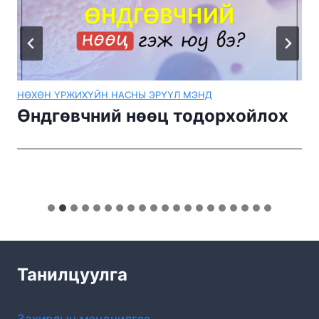
НӨХӨН ҮРЖИХҮЙН НАСНЫ ЭРҮҮЛ МЭНД
Өндгөвчний нөөц тодорхойлох
Танилцуулга