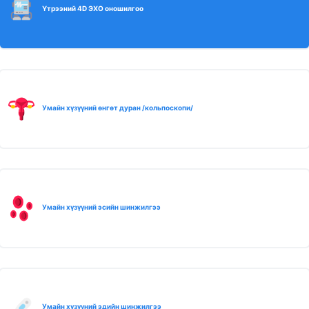
Үтрээний 4D ЭХО оношилгоо
Умайн хүзүүний өнгөт дуран /кольпоскопи/
Умайн хүзүүний эсийн шинжилгээ
Умайн хүзүүний эдийн шинжилгээ