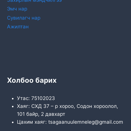
Захирлын мэндчилгээ
Эмч нар
Сувилагч нар
Ажилтан
Холбоо барих
Утас: 75102023
Хаяг: СХД 37 – р хороо, Содон хороолол,
101 байр, 2 давхарт
Цахим хаяг: tsagaanuulemneleg@gmail.com