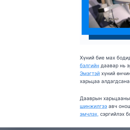
Хүний бие мах боди
бэлгийн
даавар нь 
Эмэгтэй
хүний өнчин
харьцаа алдагдсана
Дааврын харьцааны 
шинжилгээ
авч онош
эмчлэх,
сэргийлэх б