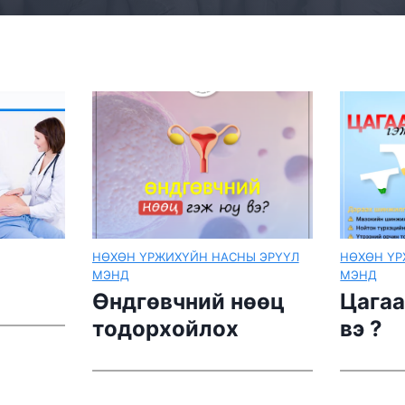
Ы ЭРҮҮЛ
НӨХӨН ҮРЖИХҮЙН НАСНЫ ЭРҮҮЛ
ЦАГ ҮЕИЙ
МЭНД
Хэрэг
өөц
Цагаан юм гэж юу
батер
вэ ?
(Batt
хогто
хаяж 