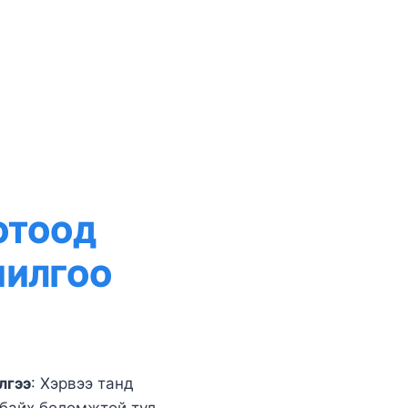
ОТООД
ШИЛГОО
лгээ
: Хэрвээ танд