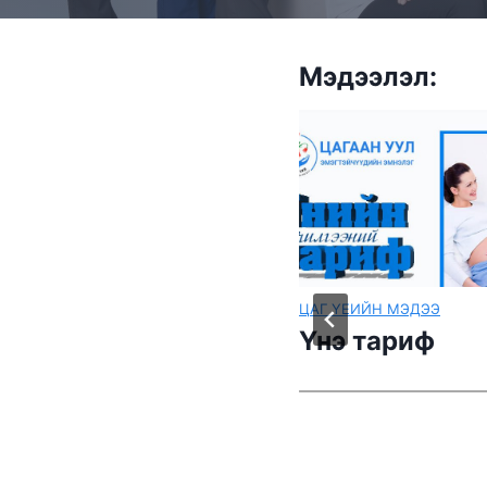
Мэдээлэл:
ЦАГ ҮЕИЙН МЭДЭЭ
НӨХӨН ҮРЖИХҮЙН НАСН
МЭНД
Үнэ тариф
Өндгөвчний н
тодорхойлох