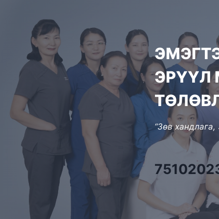
ЭМЭГТ
ЭРҮҮЛ 
ТӨЛӨВ
“Зөв хандлага,
7510202