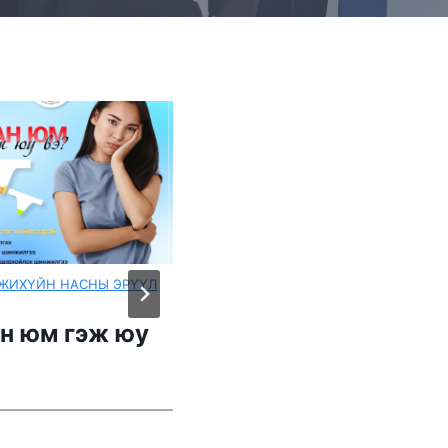
Н МЭДЭЭ
ЦАГ ҮЕИЙН МЭДЭЭ
лэж дууссан
Pocket zero-д
ейгаа
нэгдлээ
ery) ахуйн
✖
й хамт битгий
байгаарай.