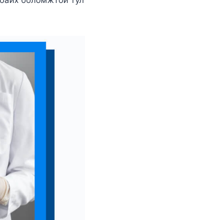
 байх боломжтой тул