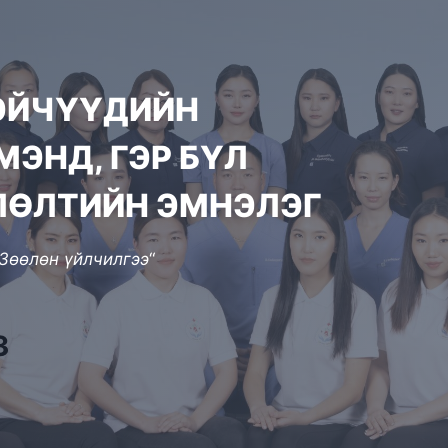
ЭЙЧҮҮДИЙН
МЭНД, ГЭР БҮЛ
ЛӨЛТИЙН ЭМНЭЛЭГ
 Зөөлөн үйлчилгээ
“
3