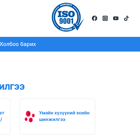
Холбоо барих
ИЛГЭЭ
өт
Умайн хүзүүний эсийн
/
шинжилгээ