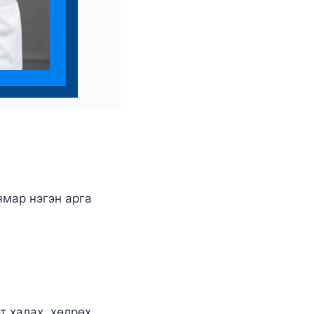
мар нэгэн арга
 халах, хөлрөх,