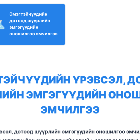
Эмэгтэйчүүдийн
дотоод шүүрлийн
эмгэгүүдийн
оношилгоо эмчилгээ
ТЭЙЧҮҮДИЙН ҮРЭВСЭЛ, Д
ИЙН ЭМГЭГҮҮДИЙН ОНО
ЭМЧИЛГЭЭ
всэл, дотоод шүүрлийн эмгэгүүдийн оношилгоо эмчи