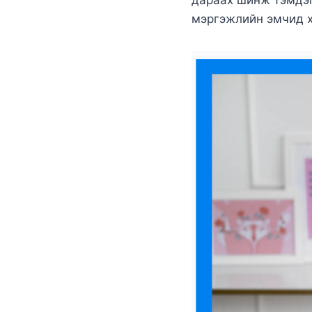
дараах шинж тэмдэг
мэргэжлийн эмчид х