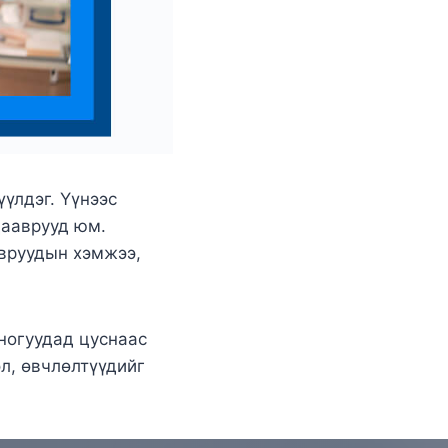
үлдэг. Үүнээс
дааврууд юм.
авруудын хэмжээ,
ногуудад цуснаас
л, өвчлөлтүүдийг