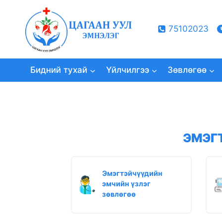
Skip
to
75102023
content
Бидний тухай
Үйлчилгээ
Зөвлөгөө
ЭМЭГ
Эмэгтэйчүүдийн
эмчийн үзлэг
зөвлөгөө