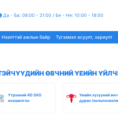
Да - Ба: 08:00 - 21:00 / Бя - Ня: 10:00 - 18:00
Нээлттэй ажлын байр
Түгээмэл асуулт, хариулт
ТЭЙЧҮҮДИЙН ӨВЧНИЙ ҮЕИЙН ҮЙЛЧ
Үтрээний 4D ЭХО
Умайн хүзүүний өнг
оношилгоо
дуран /кольпоскопи