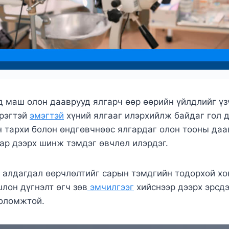
д маш олон дааврууд ялгарч өөр өөрийн үйлдлийг үзү
эрэгтэй
эмэгтэй
хүний ялгааг илэрхийлж байдаг гол 
 тархи болон өндгөвчнөөс ялгардаг олон тооны да
ар дээрх шинж тэмдэг өвчлөл илэрдэг.
алдагдал өөрчлөлтийг сарын тэмдгийн тодорхой хо
лон дүгнэлт өгч зөв
эмчилгээг
хийснээр дээрх эрсдэ
оломжтой.