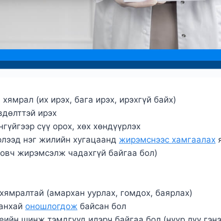
хямрал (их ирэх, бага ирэх, ирэхгүй байх)
вдөлттэй ирэх
гүйгээр сүү орох, хөх хөндүүрлэх
эрлээд нэг жилийн хугацаанд
жирэмснээс хамгаалах
я
ловч жирэмсэлж чадахгүй байгаа бол)
хямралтай (амархан уурлах, гомдох, баярлах)
ланхай
оношлогдож
байсан бол
ийн шинж тэмдгүүд илэрч байгаа бол (нүүр лүү гэнэт