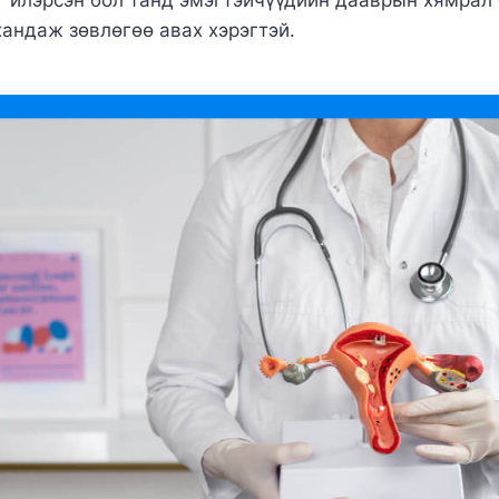
 илэрсэн бол танд эмэгтэйчүүдийн дааврын хямрал
андаж зөвлөгөө авах хэрэгтэй.