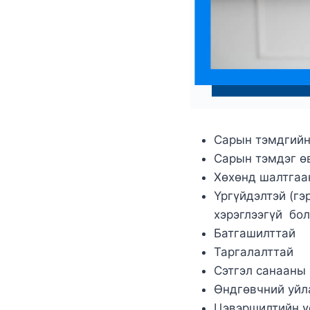
Сарын тэмдгийн 
Сарын тэмдэг ө
Хөхөнд шалтгаан
Үргүйдэлтэй (г
хэрэглээгүй бо
Батгашилттай
Таргалалттай
Сэтгэл санааны 
Өндгөвчний уй
Цэвэршилтийн үе