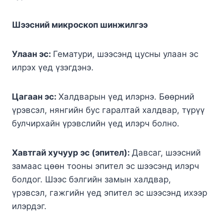
Шээсний микроскоп шинжилгээ
Улаан эс:
Гематури, шээсэнд цусны улаан эс
илрэх үед үзэгдэнэ.
Цагаан эс:
Халдварын үед илэрнэ. Бөөрний
үрэвсэл, нянгийн бус гаралтай халдвар, түрүү
булчирхайн үрэвслийн үед илэрч болно.
Хавтгай хучуур эс (эпител):
Давсаг, шээсний
замаас цөөн тооны эпител эс шээсэнд илэрч
болдог. Шээс бэлгийн замын халдвар,
үрэвсэл, гажгийн үед эпител эс шээсэнд ихээр
илэрдэг.