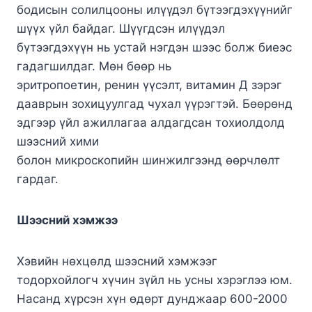
бодисын солилцооны илүүдэл бүтээгдэхүүнийг
шүүх үйл байдаг. Шүүгдсэн илүүдэл
бүтээгдэхүүн нь устай нэгдэн шээс болж биеэс
гадагшилдаг. Мөн бөөр нь
эритропоетин, ренин үүсэлт, витамин Д зэрэг
дааврын зохицуулгад чухал үүрэгтэй. Бөөрөнд
эдгээр үйл ажиллагаа алдагдсан тохиолдолд
шээсний хими
болон микроскопийн шинжилгээнд өөрчлөлт
гардаг.
Шээсний хэмжээ
Хэвийн нөхцөлд шээсний хэмжээг
тодорхойлогч хүчин зүйл нь усны хэрэглээ юм.
Насанд хүрсэн хүн өдөрт дунджаар 600-2000