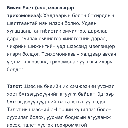
Бичил биет (нян, мөөгөнцөр,
трихомониаз):
Халдварын болон бохирдлын
шалтгаантай нян илэрч болно. Удаан
хугацааны антибиотик эмчилгээ, дархлаа
дарангуйлах эмчилгээ хийлгэсний дараа,
чихрийн шижингийн үед шээсэнд мөөгөнцөр
илэрч болдог. Трихомониазын халдвар авсан
үед мөн шээсэнд трихомонас үүсгэгч илэрч
болдог.
Талст:
Шээс нь биеийн их хэмжээний уусмал
хорт бүтээгдэхүүнийг агуулж байдаг. Эдгээр
бүтээгдэхүүнүүд нийлж талстыг үүсгэдэг.
Талст нь шээсний pH орчин хүчиллэг болон
суурилаг болох, уусмал бодисын агууламж
ихсэх, талст үүсгэх тохиромжтой