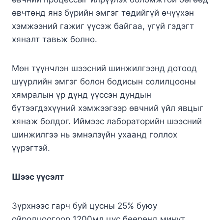
өвчтөнд янз бүрийн эмгэг төдийгүй өчүүхэн
хэмжээний гажиг үүсэж байгаа, үгүй гэдэгт
хяналт тавьж болно.
Мөн түүнчлэн шээсний шинжилгээнд дотоод
шүүрлийн эмгэг болон бодисын солилцооны
хямралын үр дүнд үүссэн дундын
бүтээгдэхүүний хэмжээгээр өвчний үйл явцыг
хянаж болдог. Иймээс лабораторийн шээсний
шинжилгээ нь эмнэлзүйн ухаанд голлох
үүрэгтэй.
Шээс үүсэлт
Зүрхнээс гарч буй цусны 25% буюу
ойролцоогоор 1200мл цус бөөрөнд минут