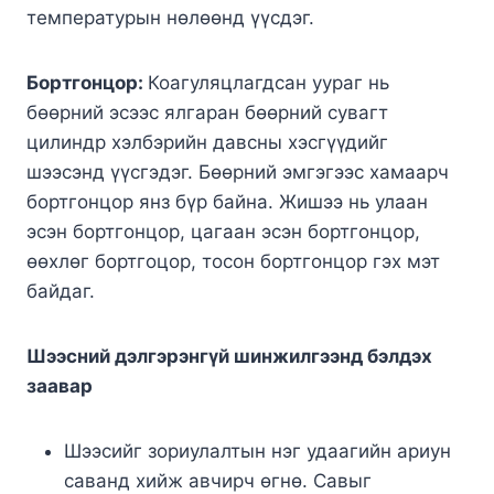
температурын нөлөөнд үүсдэг.
Бортгонцор:
Коагуляцлагдсан уураг нь
бөөрний эсээс ялгаран бөөрний сувагт
цилиндр хэлбэрийн давсны хэсгүүдийг
шээсэнд үүсгэдэг. Бөөрний эмгэгээс хамаарч
бортгонцор янз бүр байна. Жишээ нь улаан
эсэн бортгонцор, цагаан эсэн бортгонцор,
өөхлөг бортгоцор, тосон бортгонцор гэх мэт
байдаг.
Шээсний дэлгэрэнгүй шинжилгээнд бэлдэх
заавар
Шээсийг зориулалтын нэг удаагийн ариун
саванд хийж авчирч өгнө. Савыг