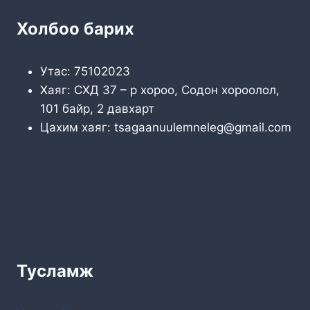
Холбоо барих
Утас: 75102023
Хаяг: СХД 37 – р хороо, Содон хороолол,
101 байр, 2 давхарт
Цахим хаяг: tsagaanuulemneleg@gmail.com
Тусламж