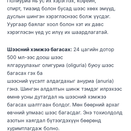
Полиуриа нь ус их хэрэглэх, кофейн,
спирт, тиазид болон бусад шээс хөөх эмүүд,
дуслын шингэн хэрэглэснээс болж үүсдэг.
Уургаар баялаг хоол болон хэт их давс
хэрэглэсэн үед ус илүү их шаардлагатай.
Шээсний хэмжээ багасах:
24 цагийн дотор
500 мл-ээс доош шээс
ялгаруулахыг олигуриа (oliguria) буюу шээс
багасах гэх ба
шээсний үүсэлт алдагдахыг ануриа (anuria)
гэнэ. Шингэн алдалтын шинж тэмдэг илрэхээс
өмнө усны дутагдал нь шээсний хэмжээ
багасах шалтгаан болдог. Мөн бөөрний архаг
өвчний улмаас шээс багасдаг. Энэ тохиолдолд
азотын хаягдал бүтээгдэхүүн бөөрөнд
хуримтлагдаж болно.