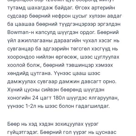
тутамд шахагдаж байдаг. Өгсөх артерийн
судсаар бөөрний нефрон цусыг хүлээн авдаг
ба цаашаа бөөрний түүдгэнцэрээр эргэлдэн
Bowman-н капсулд шүүгдэн ордог. Бөөрний
үйл ажиллагааны дараагийн чухал хэсэг нь
сувганцар ба эдгээрийн төгсгөл хэсгүүд нь
хоорондоо нийлэн өргөсөж, шээс цуглуулах
хоолой болж, бөөрний тэвшинцэр хэмээх
хөндийд цутгана. Үүнээс цааш шээс
дамжуулах сувгаар дамжин давсагт орно.
Хүний цусны сийвэн бөөрөнд шүүгдэн
хоногийн 24 цагт 180л шүүгдэс ялгаруулан,
үүнээс 1-2л нь шээс болон гадагшилдаг.
Бөөр нь хэд хэдэн зохицуулах үүрэг
гүйцэтгэдэг. Бөөрний гол үүрэг нь цуснаас