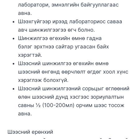
лаборатори, эмнэлгийн байгууллагаас
авна.
Шээхгүйгээр ирээд лабораториос саваа
авч шинжилгээгээ өгч болно.
Шинжилгээ өгөхийн өмнө гадна
бэлэг эрхтнээ сайтар угаасан байх
хэрэгтэй.
Шээсний шинжилгээ өгөхийн өмнө
шээсний өнгөнд өөрчлөлт өгдөг хоол хүнс
хэрэглэж болохгүй.
Шээсний шинжилгээний сорьцыг өглөөний
өлөн шээсний дунд хэсгээс зориулалтын
савны ½ (100-200мл) орчим шээс тосож
авна.
Шээсний ерөнхий