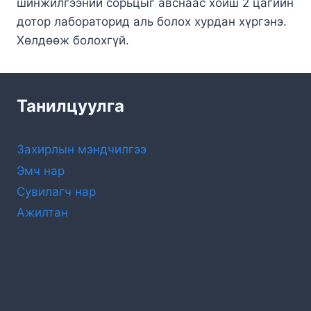
шинжилгээний сорьцыг авснаас хойш 2 цагийн
дотор лабораторид аль болох хурдан хүргэнэ.
Хөлдөөж болохгүй.
Танилцуулга
Захирлын мэндчилгээ
Эмч нар
Сувилагч нар
Ажилтан