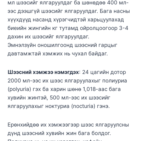
мл шээсийг ялгаруулдаг ба шөнөдөө 400 мл-
ээс дээшгүй шээсийг ялгаруулдаг. Бага насны
хүүхдүүд насанд хүрэгчидтэй харьцуулахад
биеийн жингийн кг тутамд ойролцоогоор 3-4
дахин их шээсийг ялгаруулдаг.
Эмнэлзүйн оношилгоонд шээсний гарцыг
давтамжтай хэмжих нь чухал байдаг.
Шээсний хэмжээ нэмэгдэх
: 24 цагийн дотор
2000 мл-ээс их шээс ялгаруулахыг полиуриа
(polyuria) гэх ба харин шөнө 1,018-аас бага
хувийн жинтэй, 500 мл-ээс их шээсийг
ялгаруулахыг ноктуриа (nocturia) гэнэ.
Ерөнхийдөө их хэмжээгээр шээс ялгаруулсны
дүнд шээсний хувийн жин бага болдог.