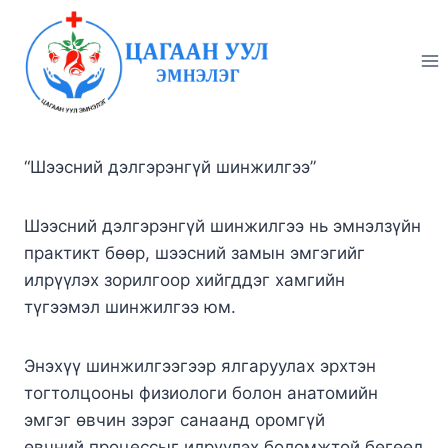
Skip
to
content
“Шээсний дэлгэрэнгүй шинжилгээ”
Шээсний дэлгэрэнгүй шинжилгээ нь эмнэлзүйн
практикт бөөр, шээсний замын эмгэгийг
илрүүлэх зорилгоор хийгддэг хамгийн
түгээмэл шинжилгээ юм.
Энэхүү шинжилгээгээр ялгаруулах эрхтэн
тогтолцооны физиологи болон анатомийн
эмгэг өвчин зэрэг санаанд оромгүй
өвчний процессыг илрүүлэх боломжтой бөгөөд