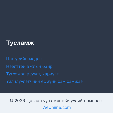
Тусламж
Цаг үеийн мэдээ
Нээлттэй ажлын байр
Түгээмэл асуулт, хариулт
Үйлчлүүлэгчийн ёс зүйн хэм хэмжээ
© 2026 Цагаан уул эмэгтэйчүүдийн эмнэлэг
Webhiine.com