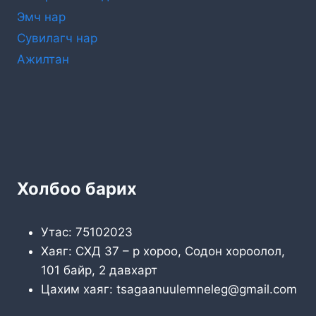
Эмч нар
Сувилагч нар
Ажилтан
Холбоо барих
Утас: 75102023
Хаяг: СХД 37 – р хороо, Содон хороолол,
101 байр, 2 давхарт
Цахим хаяг: tsagaanuulemneleg@gmail.com