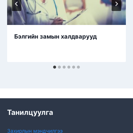
Бэлгийн замын халдварууд
Танилцуулга
Захирлын мэндчилгээ