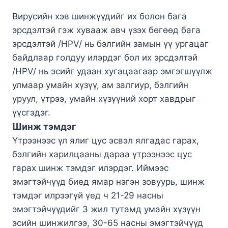
Вирусийн хэв шинжүүдийг их болон бага
эрсдэлтэй гэж хувааж авч үзэх бөгөөд бага
эрсдэлтэй /HPV/ нь бэлгийн замын үү ургацаг
байдлаар голдуу илэрдэг бол их эрсдэлтэй
/HPV/ нь эсийг удаан хугацаагаар эмгэгшүүлж
улмаар умайн хүзүү, ам залгиур, бэлгийн
уруул, үтрээ, умайн хүзүүний хорт хавдрыг
үүсгэдэг.
Шинж тэмдэг
Үтрээнээс үл ялиг цус эсвэл ялгадас гарах,
бэлгийн харилцааны дараа үтрээнээс цус
гарах шинж тэмдэг илэрдэг. Иймээс
эмэгтэйчүүд биед ямар нэгэн зовуурь, шинж
тэмдэг илрээгүй үед ч 21-29 насны
эмэгтэйчүүдийг 3 жил тутамд умайн хүзүүн
эсийн шинжилгээ, 30-65 насны эмэгтэйчүүд