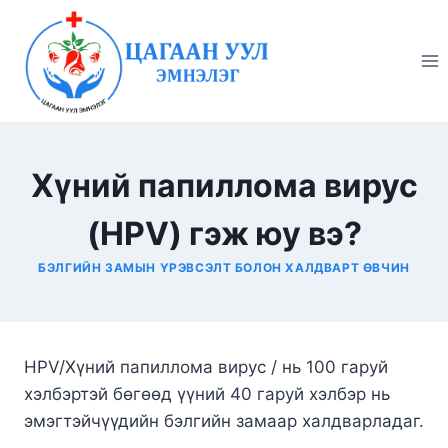
Skip
to
content
Хүний папиллома вирус
(HPV) гэж юу вэ?
БЭЛГИЙН ЗАМЫН ҮРЭВСЭЛТ БОЛОН ХАЛДВАРТ ӨВЧИН
HPV/Хүний папиллома вирус / нь 100 гаруй
хэлбэртэй бөгөөд үүний 40 гаруй хэлбэр нь
эмэгтэйчүүдийн бэлгийн замаар халдварладаг.