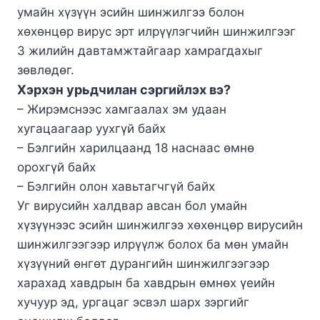
умайн хүзүүн эсийн шинжилгээ болон
хөхөнцөр вирус эрт илрүүлэгчийн шинжилгээг
3 жилийн давтамжтайгаар хамрагдахыг
зөвлөдөг.
Хэрхэн урьдчилан сэргийлэх вэ?
– Жирэмснээс хамгаалах эм удаан
хугацаагаар уухгүй байх
– Бэлгийн харилцаанд 18 наснаас өмнө
орохгүй байх
– Бэлгийн олон хавьтагчгүй байх
Уг вирусийн халдвар авсан бол умайн
хүзүүнээс эсийн шинжилгээ хөхөнцөр вирусийн
шинжилгээгээр илрүүлж болох ба мөн умайн
хүзүүний өнгөт дурангийн шинжилгээгээр
харахад хавдрын ба хавдрын өмнөх үеийн
хучуур эд, ургацаг эсвэл шарх зэргийг