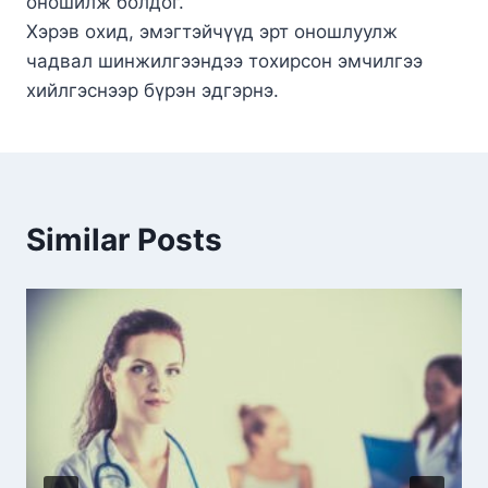
оношилж болдог.
Хэрэв охид, эмэгтэйчүүд эрт оношлуулж
чадвал шинжилгээндээ тохирсон эмчилгээ
хийлгэснээр бүрэн эдгэрнэ.
Similar Posts