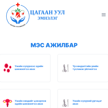
Skip
to
content
МЭС АЖИЛБАР
Умайн хүзүүнээс эдийн
Үр хөндөлтийн үеийн
шинжилгээ авах
тусламж үйлчилгээ
Умайн хөндийг цэвэрлэж
Умайн хүзүүний ургацаг
эдийн шинжилгээ авах
авах