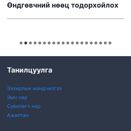
Өндгөвчний нөөц тодорхойлох
Танилцуулга
Захирлын мэндчилгээ
Эмч нар
Сувилагч нар
Ажилтан