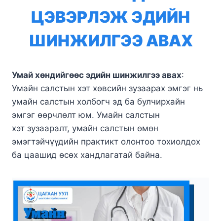
ЦЭВЭРЛЭЖ ЭДИЙН
ШИНЖИЛГЭЭ АВАХ
Умай хөндийгөөс эдийн шинжилгээ авах
:
Умайн салстын хэт хөвсийн зузаарах эмгэг нь
умайн салстын холбогч эд ба булчирхайн
эмгэг өөрчлөлт юм. Умайн салстын
хэт зузааралт, умайн салстын өмөн
эмэгтэйчүүдийн практикт олонтоо тохиолдох
ба цаашид өсөх хандлагатай байна.