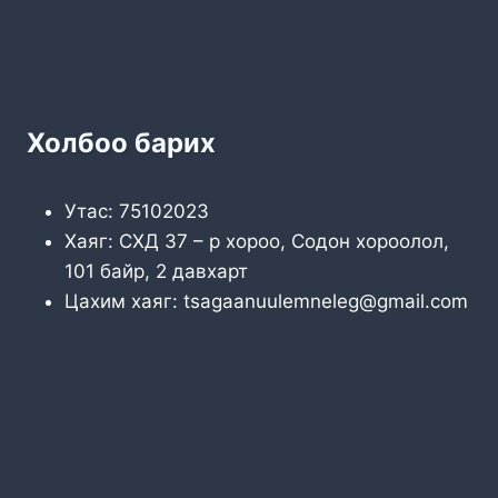
Холбоо барих
Утас: 75102023
Хаяг: СХД 37 – р хороо, Содон хороолол,
101 байр, 2 давхарт
Цахим хаяг: tsagaanuulemneleg@gmail.com