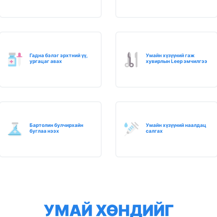
Гадна бэлэг эрхтний үү,
Умайн хүзүүний гаж
ургацаг авах
хувирлын Leep эмчилгээ
Бартолин булчирхайн
Умайн хүзүүний наалдац
буглаа нээх
салгах
УМАЙ ХӨНДИЙГ