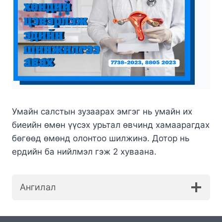
Умайн салстын зузаарах эмгэг нь умайн их
биеийн өмөн үүсэх урьтал өвчинд хамаарагдах
бөгөөд өмөнд олонтоо шилжинэ. Дотор нь
ердийн ба нийлмэл гэж 2 хуваана.
Ангилал