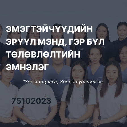
ЭМЭГТЭЙЧҮҮДИЙН
ЭРҮҮЛ МЭНД, ГЭР БҮЛ
ТӨЛӨВЛӨЛТИЙН
ЭМНЭЛЭГ
“Зөв хандлага, Зөөлөн үйлчилгээ
“
75102023