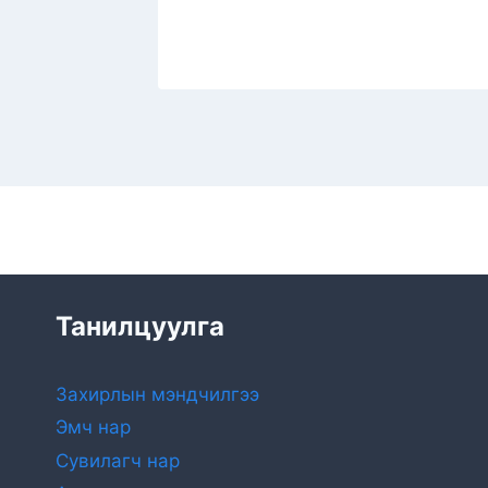
Танилцуулга
Захирлын мэндчилгээ
Эмч нар
Сувилагч нар