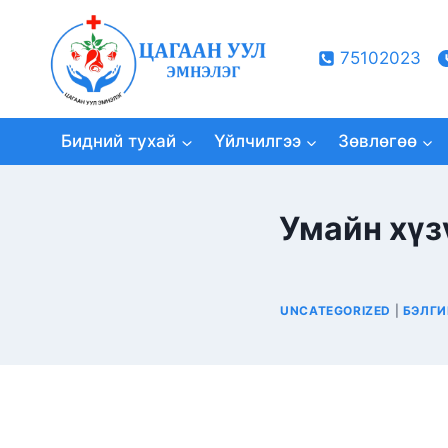
Skip
to
75102023
content
Бидний тухай
Үйлчилгээ
Зөвлөгөө
Умайн хүз
UNCATEGORIZED
|
БЭЛГИ