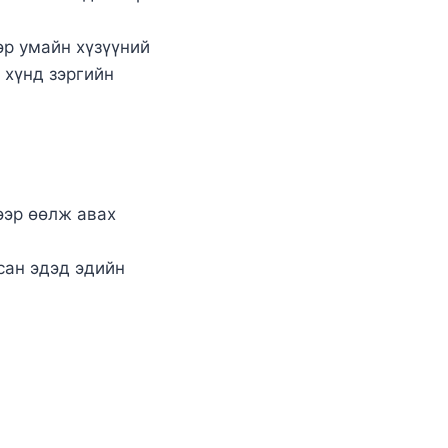
эр умайн хүзүүний
 хүнд зэргийн
ээр өөлж авах
сан эдэд эдийн