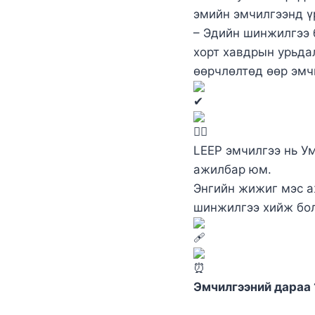
эмийн эмчилгээнд ү
– Эдийн шинжилгээ 
хорт хавдрын урьдал
өөрчлөлтөд өөр эмч
LEEP эмчилгээ нь Ум
ажилбар юм.
Энгийн жижиг мэс а
шинжилгээ хийж бол
Эмчилгээний дараа 