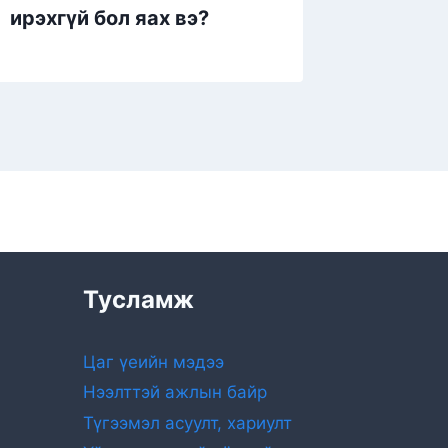
ирэхгүй бол яах вэ?
Тусламж
Цаг үеийн мэдээ
Нээлттэй ажлын байр
Түгээмэл асуулт, хариулт