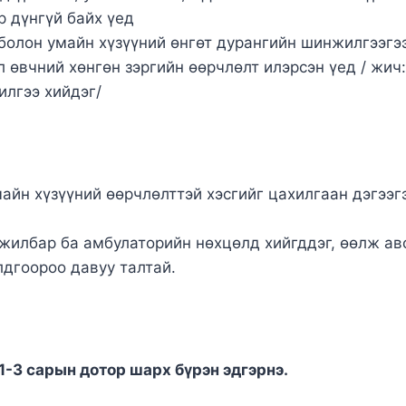
р дүнгүй байх үед
болон умайн хүзүүний өнгөт дурангийн шинжилгээгэ
 өвчний хөнгөн зэргийн өөрчлөлт илэрсэн үед / жич:
илгээ хийдэг/
айн хүзүүний өөрчлөлттэй хэсгийг цахилгаан дэгээг
жилбар ба амбулаторийн нөхцөлд хийгддэг, өөлж ав
дгоороо давуу талтай.
1-3 сарын дотор шарх бүрэн эдгэрнэ.