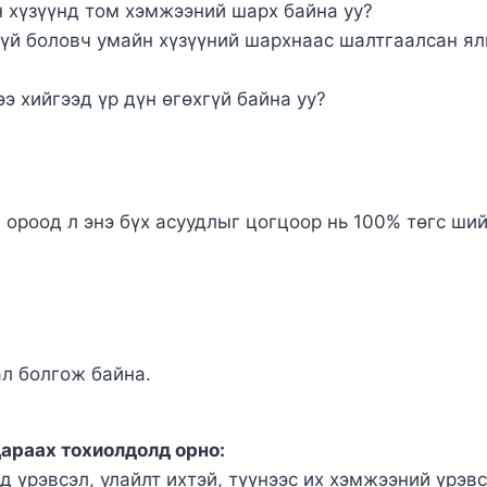
н хүзүүнд том хэмжээний шарх байна уу?
гүй боловч умайн хүзүүний шархнаас шалтгаалсан ял
э хийгээд үр дүн өгөхгүй байна уу?
 ороод л энэ бүх асуудлыг цогцоор нь 100% төгс ши
ал болгож байна.
араах тохиолдолд орно:
д үрэвсэл, улайлт ихтэй, түүнээс их хэмжээний үрэв