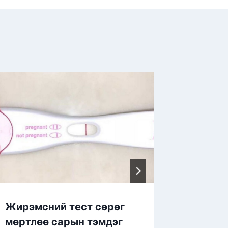
Жирэмсний тест сөрөг
Бэлгий
мөртлөө сарын тэмдэг
халдва