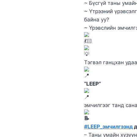
~ Бүсгүй таны умай
~ Үтрээний үрэвсэл
байна уу?
~ Үрэвслийн эмчилгэ
Тэгвэл ганцхан удаа
“LEEP”
эмчилгээг танд сан
#LEEP_эмчилгээнд
д
– Таны умайн хүзүүн