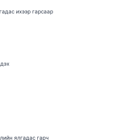
гадас ихээр гарсаар
йдэх
слийн ялгадас гарч