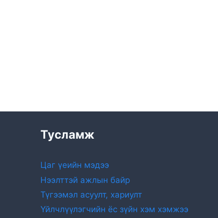
Тусламж
Цаг үеийн мэдээ
Нээлттэй ажлын байр
Түгээмэл асуулт, хариулт
Үйлчлүүлэгчийн ёс зүйн хэм хэмжээ