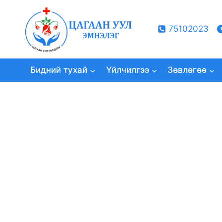
Skip
to
75102023
content
Бидний тухай
Үйлчилгээ
Зөвлөгөө