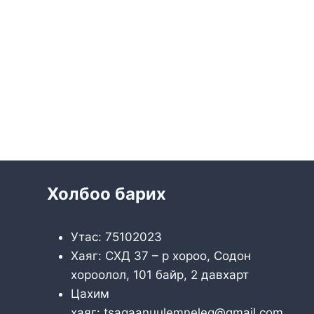
Холбоо барих
Утас: 75102023
Хаяг: СХД 37 – р хороо, Содон
хороолол, 101 байр, 2 давхарт
Цахим
хаяг: tsagaanuulemneleg@gmail.com