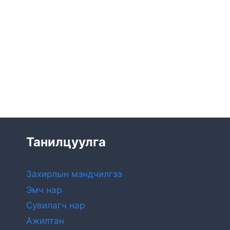
Танилцуулга
Захирлын мэндчилгээ
Эмч нар
Сувилагч нар
Ажилтан