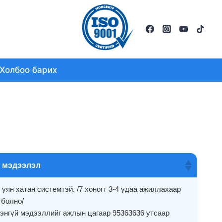
Холбоо барих
 мэдээлэл
 уян хатан системтэй. /7 хоногт 3-4 удаа ажиллахаар
 болно/
рэнгүй мэдээллийг ажлын цагаар 95363636 утсаар