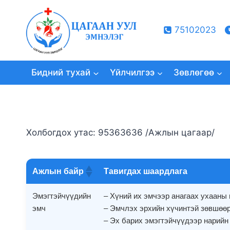
Skip
to
75102023
content
Бидний тухай
Үйлчилгээ
Зөвлөгөө
Холбогдох утас: 95363636 /Ажлын цагаар/
Ажлын байр
Тавигдах шаардлага
Эмэгтэйчүүдийн
– Хүний их эмчээр анагаах ухааны 
эмч
– Эмчлэх эрхийн хүчинтэй зөвшөө
– Эх барих эмэгтэйчүүдээр нарий