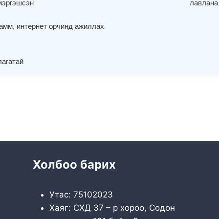
 мэргэшсэн
лавлана 
амм, интернет орчинд ажиллах
лагатай
Холбоо барих
Утас: 75102023
Хаяг: СХД 37 – р хороо, Содон