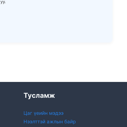
уу.
Тусламж
Цаг үеийн мэдээ
Нээлттэй ажлын байр