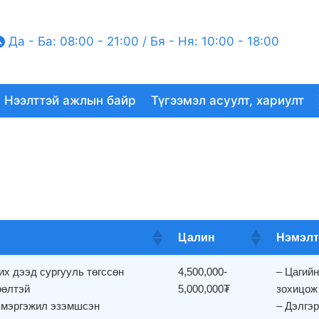
Да - Ба: 08:00 - 21:00 / Бя - Ня: 10:00 - 18:00
Нээлттэй ажлын байр
Түгээмэл асуулт, хариулт
Цалин
Нэмэлт
их дээд сургууль төгссөн
4,500,000-
– Цагийн
рөлтэй
5,000,000₮
зохицож
н мэргэжил эзэмшсэн
– Дэлгэ