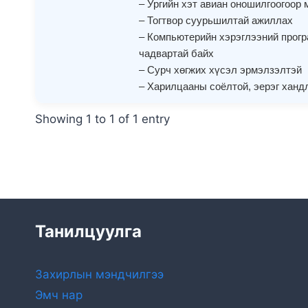
– Ургийн хэт авиан оношилгоогоор
– Тогтвор суурьшилтай ажиллах
– Компьютерийн хэрэглээний прогр
чадвартай байх
– Сурч хөгжих хүсэл эрмэлзэлтэй
– Харилцааны соёлтой, эерэг ханд
Showing 1 to 1 of 1 entry
Танилцуулга
Захирлын мэндчилгээ
Эмч нар