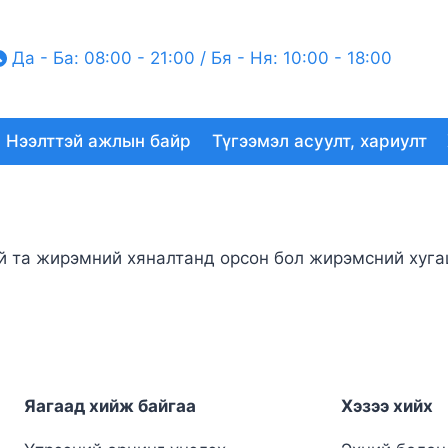
Да - Ба: 08:00 - 21:00 / Бя - Ня: 10:00 - 18:00
Нээлттэй ажлын байр
Түгээмэл асуулт, хариулт
 та жирэмний хяналтанд орсон бол жирэмсний хугац
Яагаад хийж байгаа
Хэзээ хийх