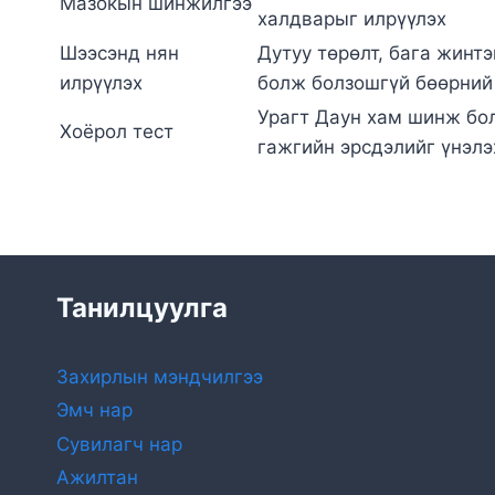
Мазокын шинжилгээ
халдварыг илрүүлэх
Шээсэнд нян
Дутуу төрөлт, бага жинт
илрүүлэх
болж болзошгүй бөөрний
Урагт Даун хам шинж бо
Хоёрол тест
гажгийн эрсдэлийг үнэлэ
Танилцуулга
Захирлын мэндчилгээ
Эмч нар
Сувилагч нар
Ажилтан