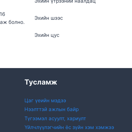
Эхийн үтрээний наалдац
 16
Эхийн шээс
таж болно.
Эхийн цус
Тусламж
Цаг үеийн мэдээ
Нээлттэй ажлын байр
Түгээмэл асуулт, хариулт
Үйлчлүүлэгчийн ёс зүйн хэм хэмжээ