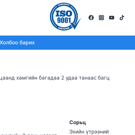
Холбоо барих
аанд хамгийн багадаа 2 удаа танаас багц
Сорьц
Эхийн үтрээний