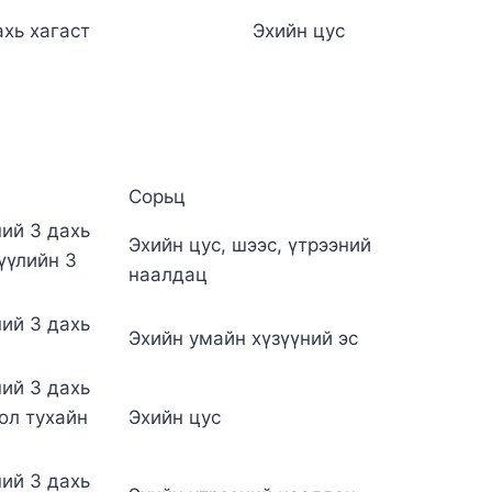
ахь хагаст
Эхийн цус
Сорьц
ий 3 дахь
Эхийн цус, шээс, үтрээний
үүлийн 3
наалдац
ий 3 дахь
Эхийн умайн хүзүүний эс
ий 3 дахь
ол тухайн
Эхийн цус
ий 3 дахь