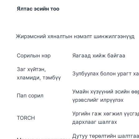
Ялтас эсийн тоо
Жирэмсний хяналтын нэмэлт шинжилгээнүүд
Сорилын нэр
Яагаад хийж байгаа
Заг хүйтэн,
Зулбуулах болон урагт х
хламиди, тэмбүү
Умайн хүзүүний эсийн өө
Пап сорил
үрэвслийг илрүүлэх
Ургийн гаж хөгжил үүсгэ
ТОRСН
дархлааг шалгах
Дутуу төрөлтийн шалтга