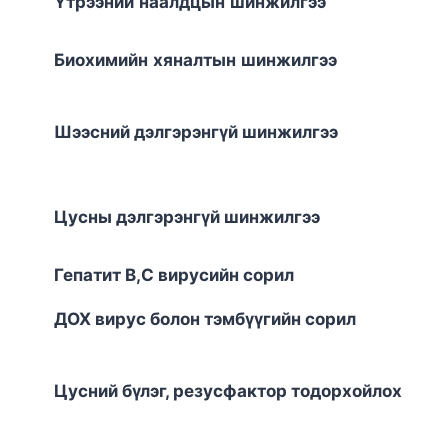
Үтрээний
наалдцын
шинжилгээ
Биохимийн
хяналтын
шинжилгээ
Шээсний дэлгэрэнгүй шинжилгээ
Цусны дэлгэрэнгүй шинжилгээ
Гепатит В,С вирусийн сорил
ДОХ вирус болон тэмбүүгийн сорил
Цусний бүлэг, резусфактор тодорхойлох