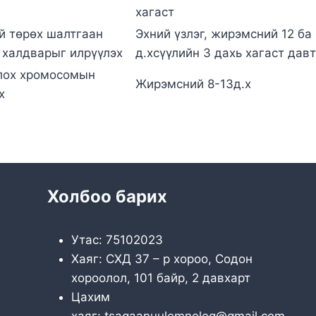
хагаст
эй төрөх шалтгаан
Эхний үзлэг, жирэмсний 12 ба
 халдварыг илрүүлэх
д.хсүүлийн 3 дахь хагаст дав
лох хромосомын
Жирэмсний 8-13д.х
х
Холбоо барих
Утас: 75102023
Хаяг: СХД 37 – р хороо, Содон
хороолол, 101 байр, 2 давхарт
Цахим
хаяг: tsagaanuulemneleg@gmail.com