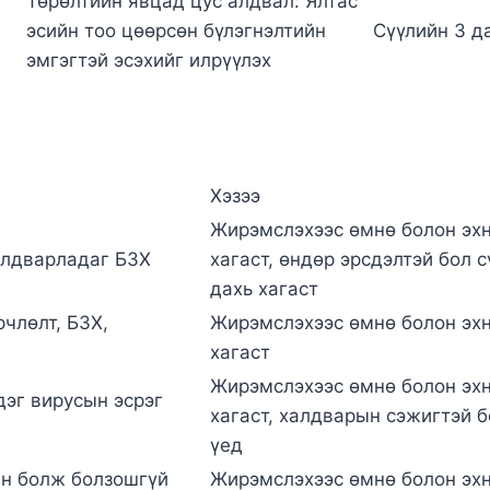
Төрөлтийн явцад цус алдвал: Ялтас
эсийн тоо цөөрсөн бүлэгнэлтийн
Сүүлийн 3 д
эмгэгтэй эсэхийг илрүүлэх
Хэзээ
Жирэмслэхээс өмнө болон эхн
алдварладаг БЗХ
хагаст, өндөр эрсдэлтэй бол с
дахь хагаст
рчлөлт, БЗХ,
Жирэмслэхээс өмнө болон эхн
хагаст
Жирэмслэхээс өмнө болон эхн
дэг вирусын эсрэг
хагаст, халдварын сэжигтэй б
үед
ан болж болзошгүй
Жирэмслэхээс өмнө болон эхн