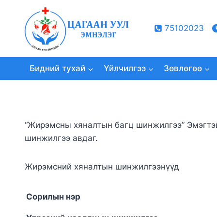
Skip
to
75102023
content
Бидний тухай
Үйлчилгээ
Зөвлөгөө
“Жирэмсны хяналтын багц шинжилгээ” Эмэгтэй
шинжилгээ авдаг.
Жирэмсний хяналтын шинжилгээнүүд
Сорилын нэр