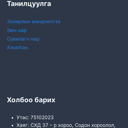
Танилцуулга
Захирлын мэндчилгээ
Эмч нар
Сувилагч нар
Ажилтан
Холбоо барих
Утас: 75102023
Хаяг: СХД 37 – р хороо, Содон хороолол,