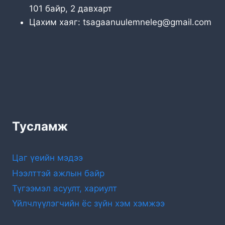
101 байр, 2 давхарт
Цахим хаяг: tsagaanuulemneleg@gmail.com
Тусламж
Цаг үеийн мэдээ
Нээлттэй ажлын байр
Түгээмэл асуулт, хариулт
Үйлчлүүлэгчийн ёс зүйн хэм хэмжээ