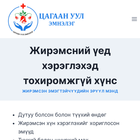
Skip
to
content
Жирэмсний үед
хэрэглэхэд
тохиромжгүй хүнс
ЖИРЭМСЭН ЭМЭГТЭЙЧҮҮДИЙН ЭРҮҮЛ МЭНД
Дутуу болсон болон түүхий өндөг
Жирэмсэн хүн хэрэглэхийг хориглосон
эмүүд