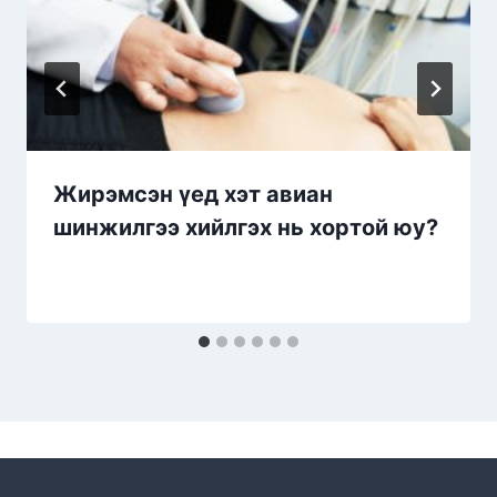
Жирэмсэн үед хэт авиан
шинжилгээ хийлгэх нь хортой юу?