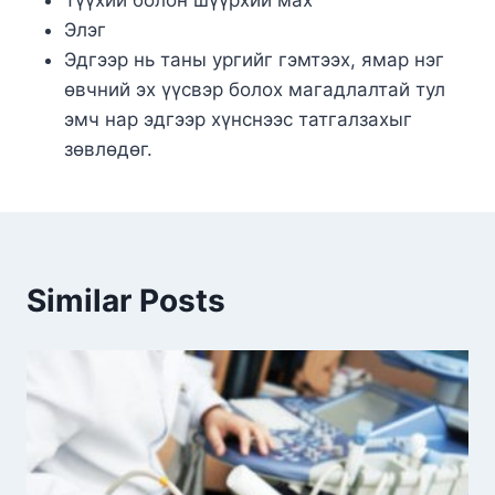
Түүхий болон шүүрхий мах
Элэг
Эдгээр нь таны ургийг гэмтээх, ямар нэг
өвчний эх үүсвэр болох магадлалтай тул
эмч нар эдгээр хүнснээс татгалзахыг
зөвлөдөг.
Similar Posts