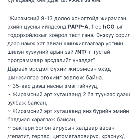
хугацаанд хийгддэг шинжилгээ юм.
“Жирэмсний 9-13 долоо хоногтойд жирэмсэн
эхийн цусны ийлдсэнд
PAPP-A,
free
hCG
-ыг
тодорхойлохыг хоёрол тест гэнэ. Энэхүү сорил
дээр нэмж хэт авиан шинжилгээгээр ургийн
шилэн хүзүүний арын зай
/NT/
-г тусгай
программаар эрсдэлийг үнэлдэг”
Дараах эрсдэл бүхий жирэмсэн эхэд
шинжилгээ өгөхийг зөвлөж байна.
~ 35-аас дээш насны эмэгтэйчүүд,
~ Жирэмсний эрт хугацаанд 2 ба түүнээс дээш
зулбаж байсан,
~ Жирэмсний эрт хугацаанд янз бүрийн эмийн
бэлдмэл хэрэглэж байсан,
~ Бактери болон вирусын халдвар авсан
/гепатит, герпес, цитомегаловирус, краснух/,