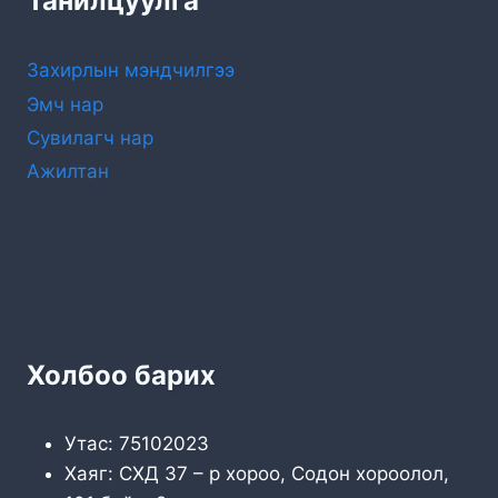
Танилцуулга
Захирлын мэндчилгээ
Эмч нар
Сувилагч нар
Ажилтан
Холбоо барих
Утас: 75102023
Хаяг: СХД 37 – р хороо, Содон хороолол,