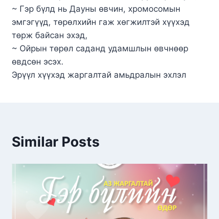
~ Гэр бүлд нь Дауны өвчин, хромосомын
эмгэгүүд, төрөлхийн гаж хөгжилтэй хүүхэд
төрж байсан эхэд,
~ Ойрын төрөл саданд удамшлын өвчнөөр
өвдсөн эсэх.
Эрүүл хүүхэд жаргалтай амьдралын эхлэл
Similar Posts