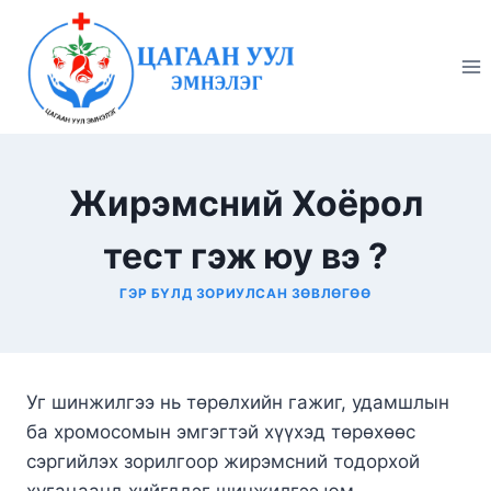
Skip
to
content
Жирэмсний Хоёрол
тест гэж юу вэ ?
ГЭР БҮЛД ЗОРИУЛСАН ЗӨВЛӨГӨӨ
Уг шинжилгээ нь төрөлхийн гажиг, удамшлын
ба хромосомын эмгэгтэй хүүхэд төрөхөөс
сэргийлэх зорилгоор жирэмсний тодорхой