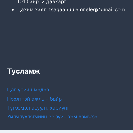
101 байр, 2 давхарт
Цахим хаяг: tsagaanuulemneleg@gmail.com
Тусламж
Цаг үеийн мэдээ
Нээлттэй ажлын байр
Түгээмэл асуулт, хариулт
Үйлчлүүлэгчийн ёс зүйн хэм хэмжээ