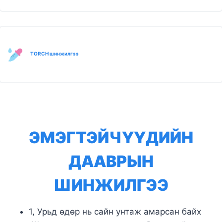
TORCH шинжилгээ
ЭМЭГТЭЙЧҮҮДИЙН
ДААВРЫН
ШИНЖИЛГЭЭ
1, Ур
ьд
өдөр нь сайн унтаж амарсан байх