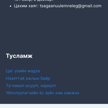
Цахим хаяг: tsagaanuulemneleg@gmail.com
Тусламж
Цаг үеийн мэдээ
Нээлттэй ажлын байр
Түгээмэл асуулт, хариулт
Үйлчлүүлэгчийн ёс зүйн хэм хэмжээ