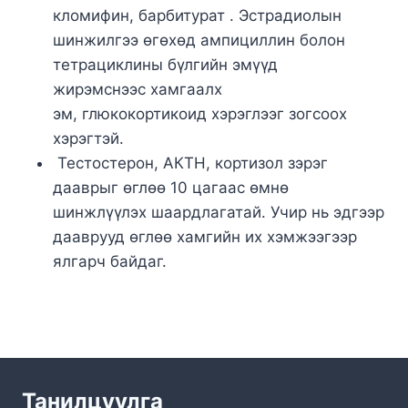
кломифин, барбитурат . Эстрадиолын
шинжилгээ өгөхөд ампициллин болон
тетрациклины бүлгийн эмүүд
жирэмснээс
хамгаалх
эм, глюкокортикоид хэрэглээг зогсоох
хэрэгтэй.
Тестостерон,
АКТН
, кортизол зэрэг
дааврыг өглөө 10 цагаас өмнө
шинжлүүлэх шаардлагатай. Учир нь эдгээр
дааврууд өглөө хамгийн их хэмжээгээр
ялгарч байдаг.
Танилцуулга