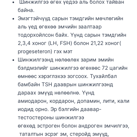
Шинжилгээ өгөх үедээ аль болох тайван
байна.
Эмэгтэйчүүд сарын тэмдгийн мөчлөгийн
аль үед өгөхөө эмчийн заалтаар
тодорхойлсон байх. Үүнд сарын тэмдгийн
2,3,4 хоног (LH, FSH) болон 21,22 хоног(
progeseteron) гэх мэт
Шинжилгээнд нөлөөлөх зарим эмийн
бэлдмэлийг шинжилгээ өгөхөөс 72 цагийн
өмнөөс хэрэглэхээ зогсоох. Тухайлбал
бамбайн TSH дааврын шинжилгээнд
дараах эмүүд нөлөөлнө. Үүнд
амиодарон
,
кордарон
, допамин, лити, кали
иодид орно. Эр бэлгийн даавар-
тестостероны шинжилгээ
өгөхөд
эстроген
болон
андроген
эмчилгээ,
таталтын эсрэг эм,
стеройд
эмүүд,