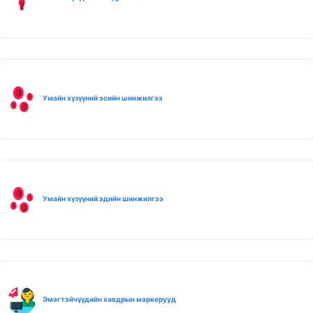
Умайн хүзүүний эсийн шинжилгээ
Умайн хүзүүний эдийн шинжилгээ
Эмэгтэйчүүдийн хавдрын маркерууд