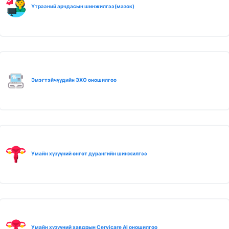
Үтрээний арчдасын шинжилгээ(мазок)
Эмэгтэйчүүдийн ЭХО оношилгоо
Умайн хүзүүний өнгөт дурангийн шинжилгээ
Умайн хүзүүний хавдрын Cervicare AI оношилгоо