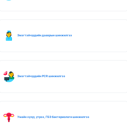
Эмэгтэйчүүдийн дааврын шинжилгээ
Эмэгтэйчүүдийн PCR шинжилгээ
Умайн хүзүү, үтрээ, ГБЭ бактериологи шинжилгээ