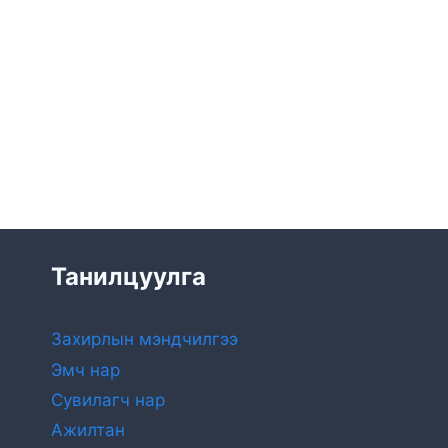
Танилцуулга
Захирлын мэндчилгээ
Эмч нар
Сувилагч нар
Ажилтан