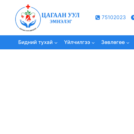
Skip
to
75102023
content
Бидний тухай
Үйлчилгээ
Зөвлөгөө