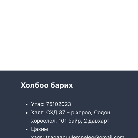
Холбоо барих
Утас: 75102023
Хаяг: СХД 37 – р хороо, Содон
хороолол, 101 байр, 2 давхарт
Цахим
хаяг: tsagaanuulemneleg@gmail.com