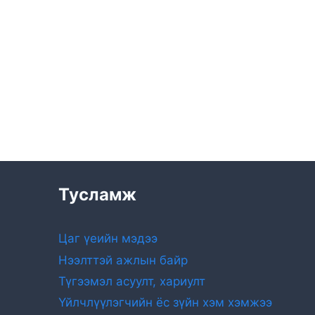
Тусламж
Цаг үеийн мэдээ
Нээлттэй ажлын байр
Түгээмэл асуулт, хариулт
Үйлчлүүлэгчийн ёс зүйн хэм хэмжээ