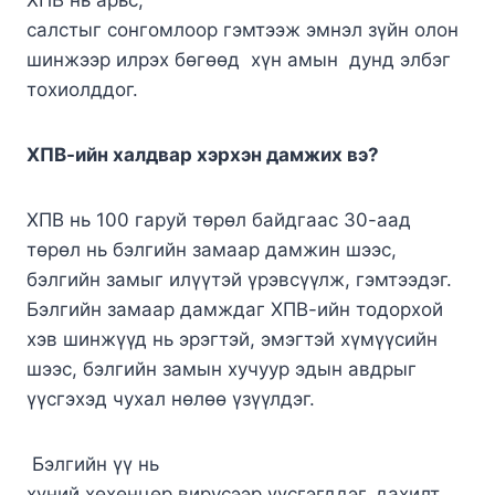
ХПВ нь арьс,
салстыг сонгомлоор гэмтээж эмнэл зүйн олон
шинжээр илрэх бөгөөд хүн амын дунд элбэг
тохиолддог.
ХПВ-ийн халдвар хэрхэн дамжих вэ?
ХПВ нь 100 гаруй төрөл байдгаас 30-аад
төрөл нь бэлгийн замаар дамжин шээс,
бэлгийн замыг илүүтэй үрэвсүүлж, гэмтээдэг.
Бэлгийн замаар дамждаг ХПВ-ийн тодорхой
хэв шинжүүд нь эрэгтэй, эмэгтэй хүмүүсийн
шээс, бэлгийн замын хучуур эдын авдрыг
үүсгэхэд чухал нөлөө үзүүлдэг.
Бэлгийн үү нь
хүний хөхөнцөр вирусээр үүсгэгддэг, дахилт