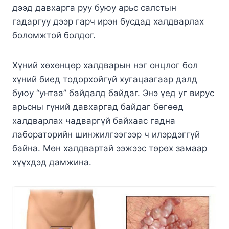
дээд давхарга руу буюу арьс салстын
гадаргуу дээр гарч ирэн бусдад халдварлах
боломжтой болдог.
Хүний хөхөнцөр халдварын нэг онцлог бол
хүний биед тодорхойгүй хугацаагаар далд
буюу “унтаа” байдалд байдаг. Энэ үед уг вирус
арьсны гүний давхаргад байдаг бөгөөд
халдварлах чадваргүй байхаас гадна
лабораторийн шинжилгээгээр ч илэрдэггүй
байна. Мөн халдвартай ээжээс төрөх замаар
хүүхдэд дамжина.