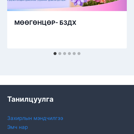
МӨӨГӨНЦӨР- БЗДХ
Танилцуулга
Захирлын мэндчилгээ
Эмч нар