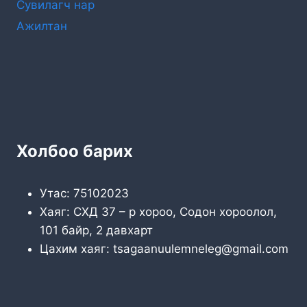
Сувилагч нар
Ажилтан
Холбоо барих
Утас: 75102023
Хаяг: СХД 37 – р хороо, Содон хороолол,
101 байр, 2 давхарт
Цахим хаяг: tsagaanuulemneleg@gmail.com