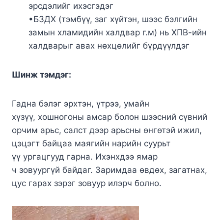
эрсдэлийг ихэсгэдэг
•БЗДХ (тэмбүү, заг хүйтэн, шээс бэлгийн
замын хламидийн халдвар г.м) нь ХПВ-ийн
халдварыг авах нөхцөлийг бүрдүүлдэг
Шинж тэмдэг:
Гадна бэлэг эрхтэн, үтрээ, умайн
хүзүү, хошногоны амсар болон шээсний сүвний
орчим арьс, салст дээр арьсны өнгөтэй ижил,
цэцэгт байцаа маягийн нарийн суурьт
үү ургацгууд гарна. Ихэнхдээ ямар
ч зовуургүй байдаг. Заримдаа өвдөх, загатнах,
цус гарах зэрэг зовуур илэрч болно.