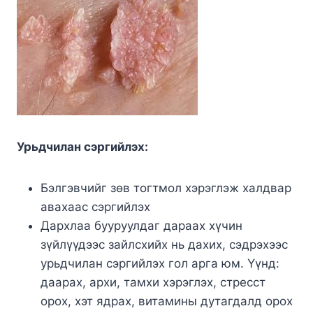
Урьдчилан сэргийлэх:
Бэлгэвчийг зөв тогтмол хэрэглэж халдвар
авахаас сэргийлэх
Дархлаа бууруулдаг дараах хүчин
зүйлүүдээс зайлсхийх нь дахих, сэдрэхээс
урьдчилан сэргийлэх гол арга юм. Үүнд:
даарах, архи, тамхи хэрэглэх, стресст
орох, хэт ядрах, витамины дутагдалд орох