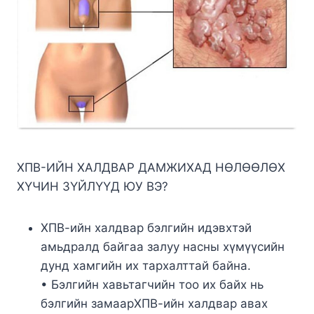
ХПВ-ИЙН ХАЛДВАР ДАМЖИХАД НӨЛӨӨЛӨХ
ХҮЧИН ЗҮЙЛҮҮД ЮУ ВЭ?
ХПВ-ийн халдвар бэлгийн идэвхтэй
амьдралд байгаа залуу насны хүмүүсийн
дунд хамгийн их тархалттай байна.
• Бэлгийн хавьтагчийн тоо их байх нь
бэлгийн замаарХПВ-ийн халдвар авах