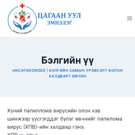
Skip
to
content
Бэлгийн үү
UNCATEGORIZED
|
БЭЛГИЙН ЗАМЫН ҮРЭВСЭЛТ БОЛОН
ХАЛДВАРТ ӨВЧИН
Хүний папиллома вирусийн олон хэв
шинжээр үүсгэгддэг бүлэг өвчнийг папилома
вирус (ХПВ)-ийн халдвар гэнэ.