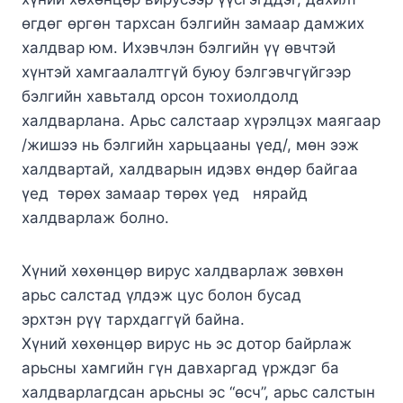
өгдөг өргөн тархсан бэлгийн замаар дамжих
халдвар юм. Ихэвчлэн бэлгийн үү өвчтэй
хүнтэй хамгаалалтгүй буюу бэлгэвчгүйгээр
бэлгийн хавьталд орсон тохиолдолд
халдварлана. Арьс салстаар хүрэлцэх маягаар
/жишээ нь бэлгийн харьцааны үед/, мөн ээж
халдвартай, халдварын идэвх өндөр байгаа
үед төрөх замаар төрөх үед нярайд
халдварлаж болно.
Хүний хөхөнцөр вирус халдварлаж зөвхөн
арьс салстад үлдэж цус болон бусад
эрхтэн рүү тархдаггүй байна.
Хүний хөхөнцөр вирус нь эс дотор байрлаж
арьсны хамгийн гүн давхаргад үрждэг ба
халдварлагдсан арьсны эс “өсч”, арьс салстын