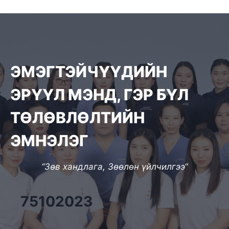
ЭМЭГТЭЙЧҮҮДИЙН
ЭРҮҮЛ МЭНД, ГЭР БҮЛ
ТӨЛӨВЛӨЛТИЙН
ЭМНЭЛЭГ
“Зөв хандлага, Зөөлөн үйлчилгээ
“
75102023