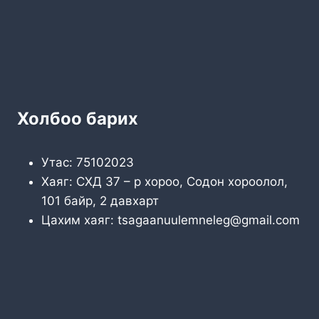
Холбоо барих
Утас: 75102023
Хаяг: СХД 37 – р хороо, Содон хороолол,
101 байр, 2 давхарт
Цахим хаяг: tsagaanuulemneleg@gmail.com