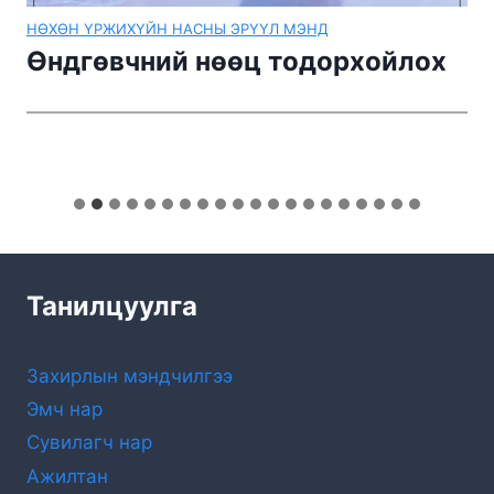
НӨХӨН ҮРЖИХҮЙН НАСНЫ ЭРҮҮЛ МЭНД
Өндгөвчний нөөц тодорхойлох
Танилцуулга
Захирлын мэндчилгээ
Эмч нар
Сувилагч нар
Ажилтан