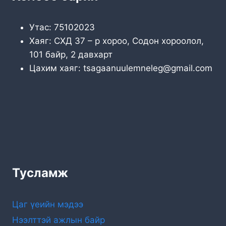
Утас: 75102023
Хаяг: СХД 37 – р хороо, Содон хороолол,
101 байр, 2 давхарт
Цахим хаяг: tsagaanuulemneleg@gmail.com
Тусламж
Цаг үеийн мэдээ
Нээлттэй ажлын байр