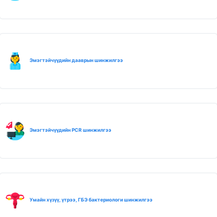
Эмэгтэйчүүдийн дааврын шинжилгээ
Эмэгтэйчүүдийн PCR шинжилгээ
Умайн хүзүү, үтрээ, ГБЭ бактериологи шинжилгээ