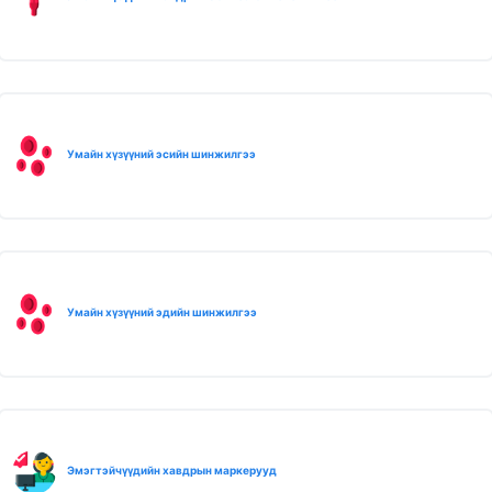
Умайн хүзүүний эсийн шинжилгээ
Умайн хүзүүний эдийн шинжилгээ
Эмэгтэйчүүдийн хавдрын маркерууд