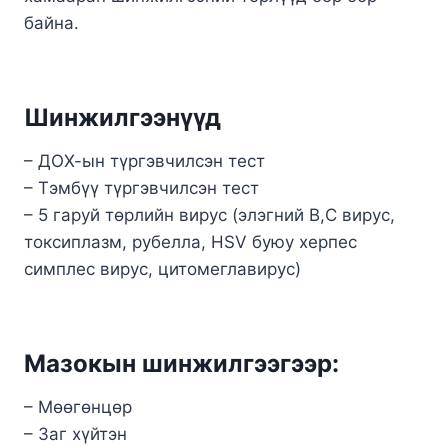
байна.
Шинжилгээнүүд
– ДОХ-ын түргэвчилсэн тест
– Тэмбүү түргэвчилсэн тест
– 5 гаруй төрлийн вирус (элэгний В,С вирус,
токсиплазм, рубелла, HSV буюу херпес
симплес вирус, цитомеглавирус)
Мазокын шинжилгээгээр:
– Мөөгөнцөр
– Заг хүйтэн