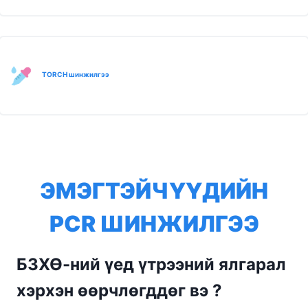
TORCH шинжилгээ
ЭМЭГТЭЙЧҮҮДИЙН
PCR ШИНЖИЛГЭЭ
БЗХӨ-ний үед үтрээний ялгарал
хэрхэн өөрчлөгддөг вэ ?