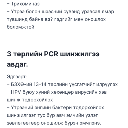
– Трихоминаз
– Үтрээ болон шээсний сүвэнд үрэвсэл ямар
түвшинд байна вэ? гэдгийг мөн оношлох
боломжтой
3 төрлийн PCR шинжилгээ
авдаг.
Эдгээрт:
– БЗХӨ-ий 13-14 төрлийн үүсгэгчийг илрүүлэх
– HPV буюу хүний хөхөнцөр вирусийн хэв
шинж тодорхойлох
– Үтрээний энгийн бактери тодорхойлох
шинжилгээг тус бүр авч эмчийн үзлэг
зөвлөгөөгөөр оношилж бүрэн эмчлэнэ.