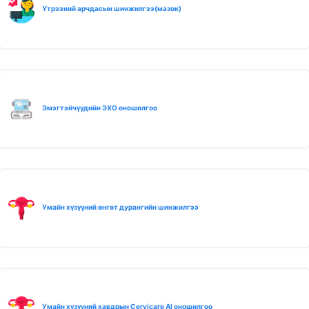
Үтрээний арчдасын шинжилгээ(мазок)
Эмэгтэйчүүдийн ЭХО оношилгоо
Умайн хүзүүний өнгөт дурангийн шинжилгээ
Умайн хүзүүний хавдрын Cervicare AI оношилгоо