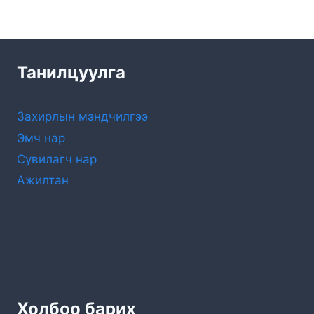
Танилцуулга
Захирлын мэндчилгээ
Эмч нар
Сувилагч нар
Ажилтан
Холбоо барих