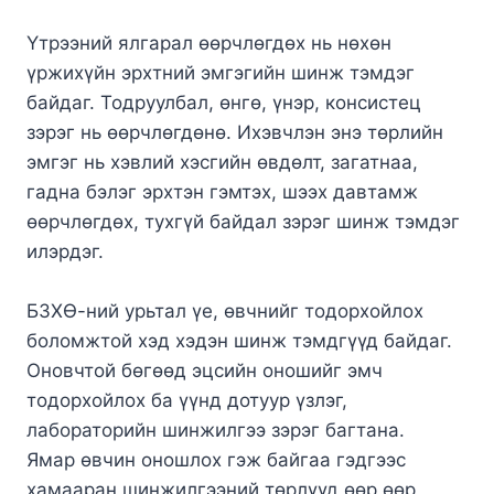
Үтрээний ялгарал өөрчлөгдөх нь нөхөн
үржихүйн эрхтний эмгэгийн шинж тэмдэг
байдаг. Тодруулбал, өнгө, үнэр, консистец
зэрэг нь өөрчлөгдөнө. Ихэвчлэн энэ төрлийн
эмгэг нь хэвлий хэсгийн өвдөлт, загатнаа,
гадна бэлэг эрхтэн гэмтэх, шээх давтамж
өөрчлөгдөх, тухгүй байдал зэрэг шинж тэмдэг
илэрдэг.
БЗХӨ-ний урьтал үе, өвчнийг тодорхойлох
боломжтой хэд хэдэн шинж тэмдгүүд байдаг.
Оновчтой бөгөөд эцсийн оношийг эмч
тодорхойлох ба үүнд дотуур үзлэг,
лабораторийн шинжилгээ зэрэг багтана.
Ямар өвчин оношлох гэж байгаа гэдгээс
хамааран шинжилгээний төрлүүд өөр өөр