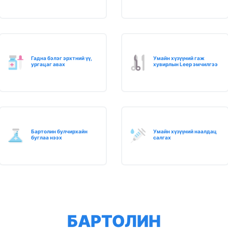
Гадна бэлэг эрхтний үү,
Умайн хүзүүний гаж
ургацаг авах
хувирлын Leep эмчилгээ
Бартолин булчирхайн
Умайн хүзүүний наалдац
буглаа нээх
салгах
БАРТОЛИН