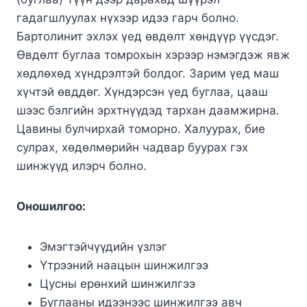
гадагшлуулах нүхээр идээ гарч болно.
Бартолинит эхлэх үед өвдөлт хөндүүр үүсдэг.
Өвдөлт буглаа томрохын хэрээр нэмэгдэж явж
хөдлөхөд хүндрэлтэй болдог. Зарим үед маш
хүчтэй өвддөг. Хүндэрсэн үед буглаа, цааш
шээс бэлгийн эрхтнүүдэд тархан даамжирна.
Цавины булчирхай томорно. Халуурах, бие
сулрах, хөдөлмөрийн чадвар буурах гэх
шинжүүд илэрч болно.
Оношилгоо:
Эмэгтэйчүүдийн үзлэг
Үтрээний наацын шинжилгээ
Цусны ерөнхий шинжилгээ
Буглааны идээнээс шинжилгээ авч