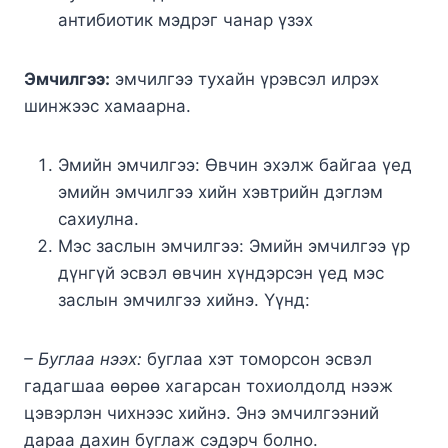
антибиотик мэдрэг чанар үзэх
Эмчилгээ:
эмчилгээ тухайн үрэвсэл илрэх
шинжээс хамаарна.
Эмийн эмчилгээ: Өвчин эхэлж байгаа үед
эмийн эмчилгээ хийн хэвтрийн дэглэм
сахиулна.
Мэс заслын эмчилгээ: Эмийн эмчилгээ үр
дүнгүй эсвэл өвчин хүндэрсэн үед мэс
заслын эмчилгээ хийнэ. Үүнд:
– Буглаа нээх:
буглаа хэт томорсон эсвэл
гадагшаа өөрөө хагарсан тохиолдолд нээж
цэвэрлэн чихнээс хийнэ. Энэ эмчилгээний
дараа дахин буглаж сэдэрч болно.