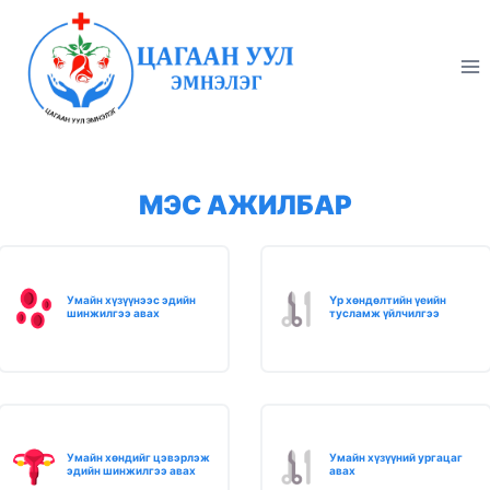
Skip
to
content
МЭС АЖИЛБАР
Умайн хүзүүнээс эдийн
Үр хөндөлтийн үеийн
шинжилгээ авах
тусламж үйлчилгээ
Умайн хөндийг цэвэрлэж
Умайн хүзүүний ургацаг
эдийн шинжилгээ авах
авах