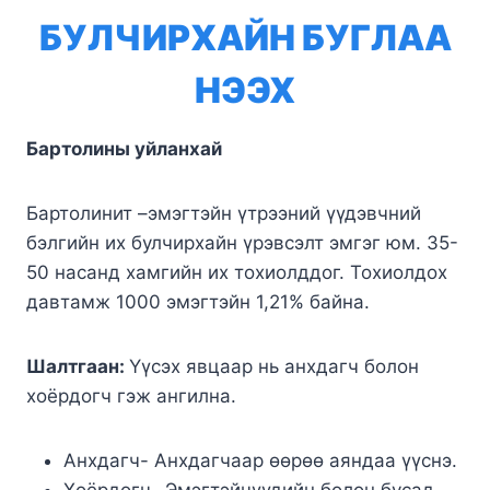
БУЛЧИРХАЙН БУГЛАА
НЭЭХ
Бартолины уйланхай
Бартолинит –эмэгтэйн үтрээний үүдэвчний
бэлгийн их булчирхайн үрэвсэлт эмгэг юм. 35-
50 насанд хамгийн их тохиолддог. Тохиолдох
давтамж 1000 эмэгтэйн 1,21% байна.
Шалтгаан:
Үүсэх явцаар нь анхдагч болон
хоёрдогч гэж ангилна.
Анхдагч- Анхдагчаар өөрөө аяндаа үүснэ.
Хоёрдогч- Эмэгтэйчүүдийн болон бусад