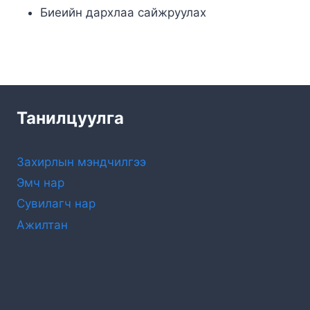
Биеийн дархлаа сайжруулах
Танилцуулга
Захирлын мэндчилгээ
Эмч нар
Сувилагч нар
Ажилтан