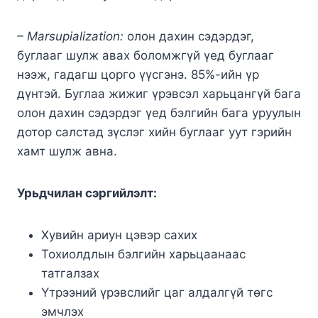
– Marsupialization:
олон дахин сэдэрдэг,
буглааг шулж авах боломжгүй үед буглааг
нээж, гадагш цорго үүсгэнэ. 85%-ийн үр
дүнтэй. Буглаа жижиг үрэвсэл харьцангүй бага
олон дахин сэдэрдэг үед бэлгийн бага уруулын
дотор салстад зүслэг хийн буглааг уут гэрийн
хамт шулж авна.
Урьдчилан сэргийлэлт:
Хувийн ариун цэвэр сахих
Тохиолдлын бэлгийн харьцаанаас
татгалзах
Үтрээний үрэвслийг цаг алдалгүй төгс
эмчлэх