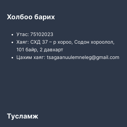
Холбоо барих
Утас: 75102023
Хаяг: СХД 37 – р хороо, Содон хороолол,
101 байр, 2 давхарт
Цахим хаяг: tsagaanuulemneleg@gmail.com
Тусламж