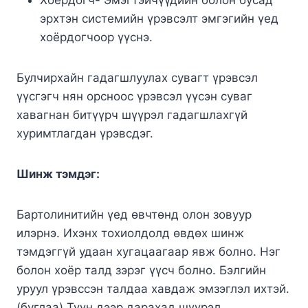
эрхтэн системийн үрэвсэлт эмгэгийн үед
хоёрдогчоор үүснэ.
Булчирхайн гадагшлуулах сувагт үрэвсэл
үүсгэгч нян орсноос үрэвсэл үүсэн суваг
хавагнан битүүрч шүүрэл гадагшлахгүй
хуримтлагдан үрэвсдэг.
Шинж тэмдэг:
Бартолинитийн үед өвчтөнд олон зовуур
илэрнэ. Ихэнх тохиолдолд өвдөх шинж
тэмдэггүй удаан хугацаагаар явж болно. Нэг
болон хоёр талд зэрэг үүсч болно. Бэлгийн
уруул үрэвссэн талдаа хавдаж эмзэглэл ихтэй.
(буглаа) Түүн дээр дарахад шүүрэл